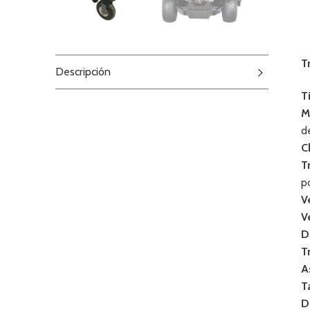
T
Descripción
T
M
d
C
T
p
V
V
D
T
A
T
D