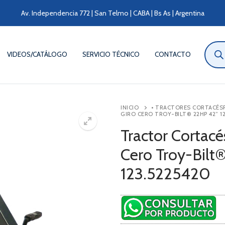
Av. Independencia 772 | San Telmo | CABA | Bs As | Argentina
Búsqu
de
VIDEOS/CATÁLOGO
SERVICIO TÉCNICO
CONTACTO
produ
INICIO
• TRACTORES CORTACÉS
GIRO CERO TROY-BILT® 22HP 42” 1
Tractor Cortac
Cero Troy-Bilt
123.5225420