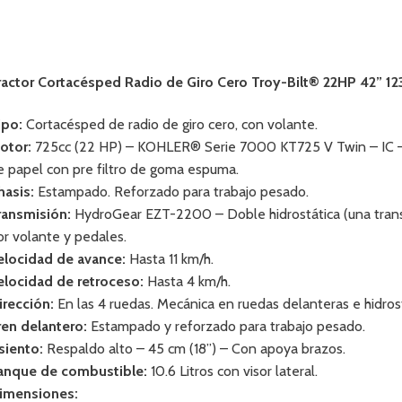
ractor Cortacésped Radio de Giro Cero Troy-Bilt® 22HP 42” 1
ipo:
Cortacésped de radio de giro cero, con volante.
otor:
725cc (22 HP) – KOHLER® Serie 7000 KT725 V Twin – IC – Bic
e papel con pre filtro de goma espuma.
hasis:
Estampado. Reforzado para trabajo pesado.
ransmisión:
HydroGear EZT-2200 – Doble hidrostática (una trans
or volante y pedales.
elocidad de avance:
Hasta 11 km/h.
elocidad de retroceso:
Hasta 4 km/h.
irección:
En las 4 ruedas. Mecánica en ruedas delanteras e hidrost
ren delantero:
Estampado y reforzado para trabajo pesado.
siento:
Respaldo alto – 45 cm (18”) – Con apoya brazos.
anque de combustible:
10.6 Litros con visor lateral.
imensiones: