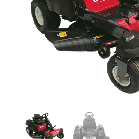
Videos/Catálogo
Servicio Técnico
Contacto
Búsqued
de
producto