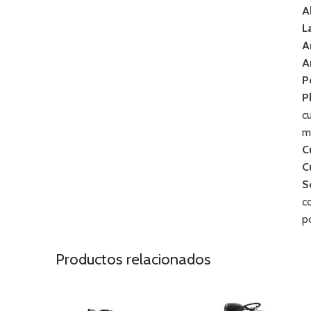
A
L
A
A
P
P
c
m
C
C
S
c
p
Productos relacionados