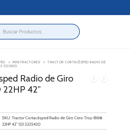
eda
ctos
PED
MINITRACTORES
TRACTOR CORTACÉSPED RADIO DE
23.5225420
ésped Radio de Giro
® 22HP 42”
SKU:
Tractor Cortacésped Radio de Giro Cero Troy-Bilt®
22HP 42” 123.5225420