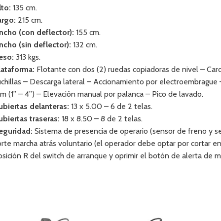
lto:
135 cm.
argo:
215 cm.
ncho (con deflector):
155 cm.
ncho (sin deflector):
132 cm.
eso:
313 kgs.
lataforma:
Flotante con dos (2) ruedas copiadoras de nivel – Car
uchillas – Descarga lateral – Accionamiento por electroembrague 
m (1” – 4”) – Elevación manual por palanca – Pico de lavado.
ubiertas delanteras:
13 x 5.00 – 6 de 2 telas.
ubiertas traseras:
18 x 8.50 – 8 de 2 telas.
eguridad:
Sistema de presencia de operario (sensor de freno y s
orte marcha atrás voluntario (el operador debe optar por cortar e
osición R del switch de arranque y oprimir el botón de alerta de m