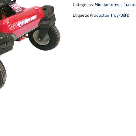
Categorías:
Minitractores
,
• Tract
Etiqueta:
Productos Troy-Bilt®
a
s