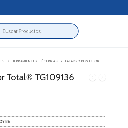
eda
ctos
LES
HERRAMIENTAS ELÉCTRICAS
TALADRO PERCUTOR
or Total® TG109136
109136