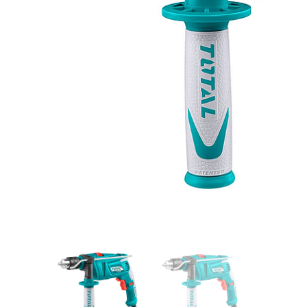
Videos/Catálogo
Servicio Técnico
Contacto
Búsqued
de
producto