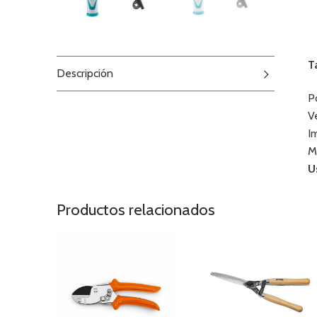
T
Descripción
P
V
I
M
U
Productos relacionados