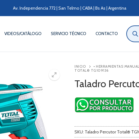
Av. Independencia 772 | San Telmo | CABA | Bs As | Argentina
Búsqu
de
VIDEOS/CATÁLOGO
SERVICIO TÉCNICO
CONTACTO
produ
INICIO
• HERRAMIENTAS MANUA
TOTAL® TG109136
Taladro Percut
SKU:
Taladro Percutor Total® TG