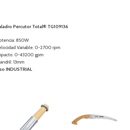
aladro Percutor Total® TG109136
otencia: 850W
elocidad Variable: 0-2700 rpm
mpacto: 0-43200 gpm
andril: 13mm
so INDUSTRIAL