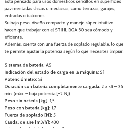
Está pensado para usos domésticos sencillos en superficies
pavimentadas chicas o medianas, como terrazas, garajes,
entradas o balcones.
Su bajo peso, diseño compacto y manejo súper intuitivo
hacen que trabajar con el STIHL BGA 30 sea cómodo y
eficiente.
Además, cuenta con una fuerza de soplado regulable, lo que
te permite ajustar la potencia según lo que necesites limpiar.
Sistema de batería:
AS
Indicación del estado de carga en la máquina:
Sí
Potenciómetro:
Sí
Duración con batería completamente cargada:
2 x <8 – 25
min. (máx. – baja potencia [~2 N])
Peso sin batería [kg]:
1,5
Peso con batería [kg]:
1,7
Fuerza de soplado [N]:
5
Caudal de aire [m3/h]:
430