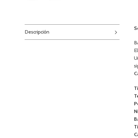
S
Descripción
B
E
U
s
C
T
T
P
N
B
T
C