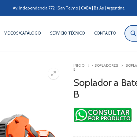
Av. Independencia 772 | San Telmo | CABA | Bs As | Argentina
Búsqu
de
VIDEOS/CATÁLOGO
SERVICIO TÉCNICO
CONTACTO
produ
INICIO
• SOPLADORES
SOPLA
B
Soplador a Bat
B