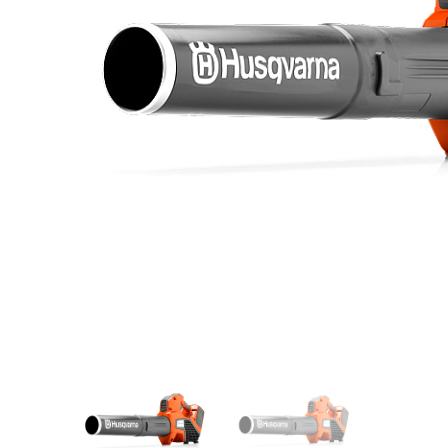
Videos/Catálogo
Servicio Técnico
Contacto
Búsqued
de
producto