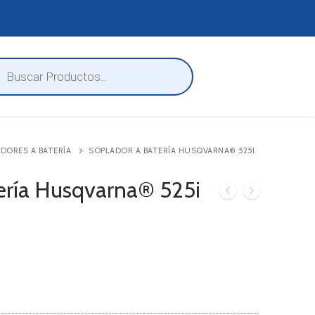
eda
ctos
DORES A BATERÍA
SOPLADOR A BATERÍA HUSQVARNA® 525I
ería Husqvarna® 525i