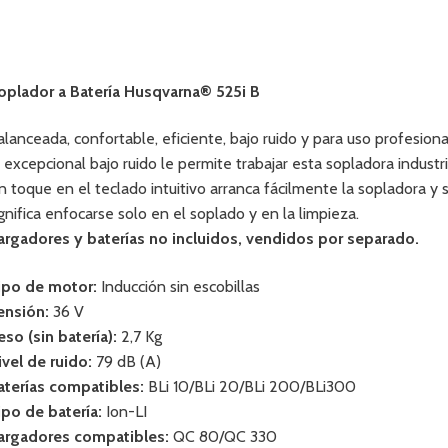
oplador a Batería Husqvarna® 525i B
alanceada, confortable, eficiente, bajo ruido y para uso profesiona
l excepcional bajo ruido le permite trabajar esta sopladora industr
n toque en el teclado intuitivo arranca fácilmente la sopladora 
ignifica enfocarse solo en el soplado y en la limpieza.
argadores y baterías no incluidos, vendidos por separado.
ipo de motor:
Inducción sin escobillas
ensión:
36 V
eso (sin batería):
2,7 Kg
ivel de ruido:
79 dB (A)
aterías compatibles:
BLi 10/BLi 20/BLi 200/BLi300
ipo de batería:
Ion-LI
argadores compatibles:
QC 80/QC 330