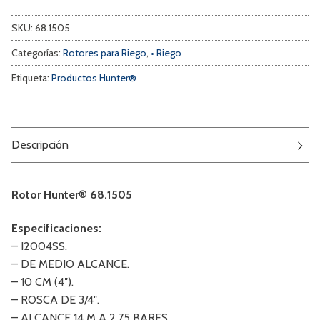
SKU:
68.1505
Categorías:
Rotores para Riego
,
• Riego
Etiqueta:
Productos Hunter®
Descripción
Rotor Hunter® 68.1505
Especificaciones:
– I2004SS.
– DE MEDIO ALCANCE.
– 10 CM (4″).
– ROSCA DE 3/4″.
– ALCANCE 14 M A 2,75 BARES.