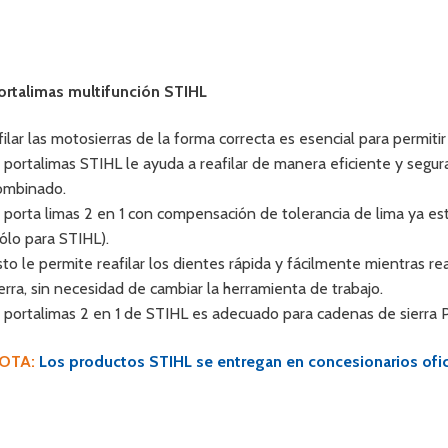
ortalimas multifunción STIHL
filar las motosierras de la forma correcta es esencial para permitir 
l portalimas STIHL le ayuda a reafilar de manera eficiente y segura
ombinado.
l porta limas 2 en 1 con compensación de tolerancia de lima ya es
sólo para STIHL).
sto le permite reafilar los dientes rápida y fácilmente mientras 
ierra, sin necesidad de cambiar la herramienta de trabajo.
l portalimas 2 en 1 de STIHL es adecuado para cadenas de sierra Pic
OTA:
Los productos STIHL se entregan en concesionarios ofici