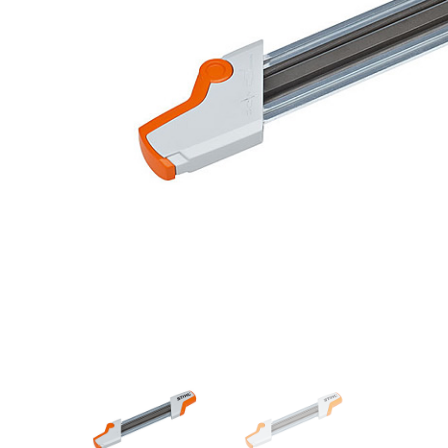
Videos/Catálogo
Servicio Técnico
Contacto
Búsqued
de
producto