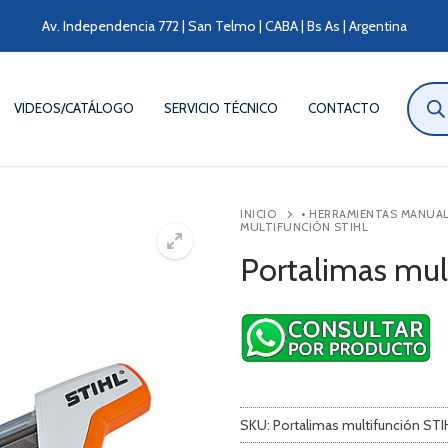
Av. Independencia 772 | San Telmo | CABA | Bs As | Argentina
Búsqu
de
VIDEOS/CATÁLOGO
SERVICIO TÉCNICO
CONTACTO
produ
INICIO
• HERRAMIENTAS MANUA
MULTIFUNCIÓN STIHL
Portalimas mul
SKU:
Portalimas multifunción STI