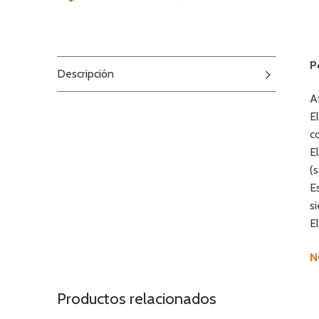
P
Descripción
A
E
c
E
(
E
s
E
N
Productos relacionados