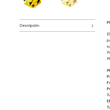
P
Descripción
E
p
s
P
M
M
P
F
P
T
E
T