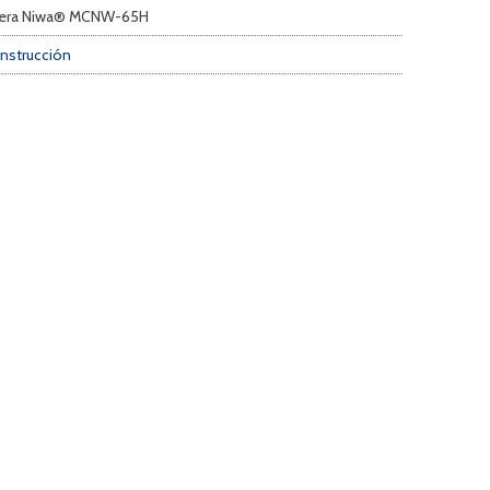
tera Niwa® MCNW-65H
onstrucción