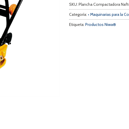
SKU:
Plancha Compactadora Naf
Categoría:
• Maquinarias para la C
Etiqueta:
Productos Niwa®
a
s