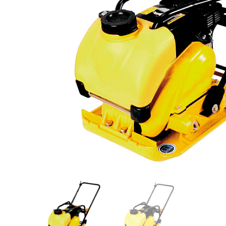
Videos/Catálogo
Servicio Técnico
Contacto
Búsqued
de
producto