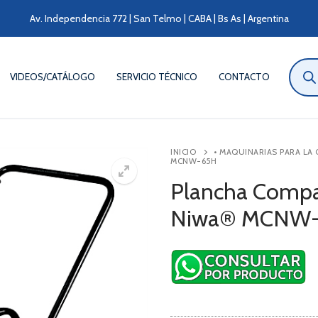
Av. Independencia 772 | San Telmo | CABA | Bs As | Argentina
Búsqu
de
VIDEOS/CATÁLOGO
SERVICIO TÉCNICO
CONTACTO
produ
INICIO
• MAQUINARIAS PARA LA
MCNW-65H
Plancha Compa
Niwa® MCNW