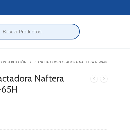
eda
ctos
 CONSTRUCCIÓN
PLANCHA COMPACTADORA NAFTERA NIWA®
ctadora Naftera
-65H