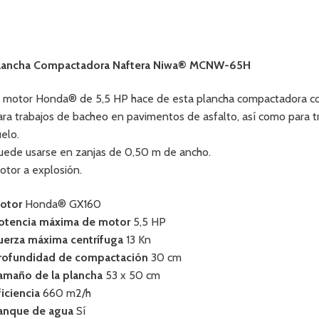
lancha Compactadora Naftera Niwa® MCNW-65H
l motor Honda® de 5,5 HP hace de esta plancha compactadora co
ara trabajos de bacheo en pavimentos de asfalto, así como para 
uelo.
uede usarse en zanjas de 0,50 m de ancho.
otor a explosión.
otor
Honda® GX160
otencia máxima de motor
5,5 HP
uerza máxima centrífuga
13 Kn
rofundidad de compactación
30 cm
amaño de la plancha
53 x 50 cm
ficiencia
660 m2/h
anque de agua
Sí