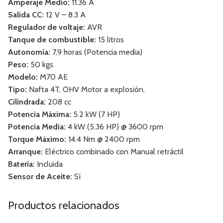
Amperaje Medio:
11.36 A
Salida CC:
12 V – 8.3 A
Regulador de voltaje:
AVR
Tanque de combustible:
15 litros
Autonomía:
7,9 horas (Potencia media)
Peso:
50 kgs.
Modelo:
M70 AE
Tipo:
Nafta 4T, OHV Motor a explosión.
Cilindrada:
208 cc
Potencia Máxima:
5.2 kW (7 HP)
Potencia Media:
4 kW (5.36 HP) @ 3600 rpm
Torque Máximo:
14.4 Nm @ 2400 rpm
Arranque:
Eléctrico combinado con Manual retráctil
Batería:
Incluida
Sensor de Aceite:
Sí
Productos relacionados