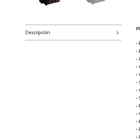
M
Descripción
•
•
•
•
• 
• 
•
•
•
•
•
•
•