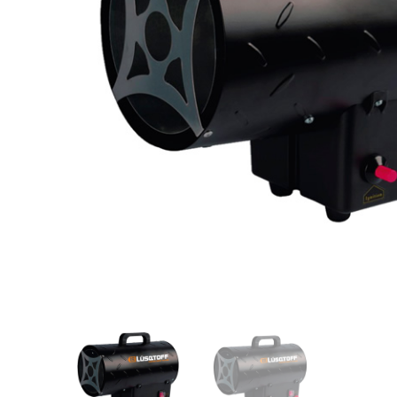
Videos/Catálogo
Servicio Técnico
Contacto
Búsqued
de
producto