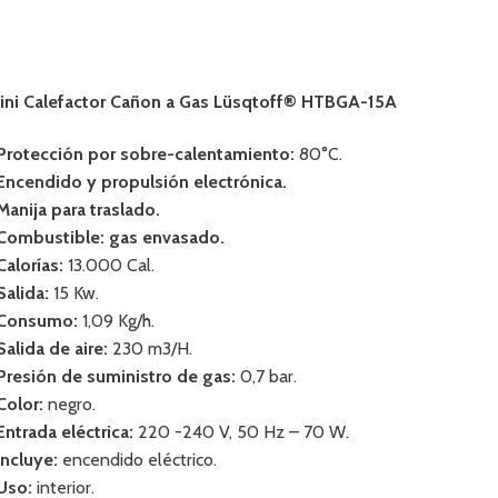
ini Calefactor Cañon a Gas Lüsqtoff® HTBGA-15A
 Protección por sobre-calentamiento:
80°C.
 Encendido y propulsión electrónica.
 Manija para traslado.
 Combustible: gas envasado.
Calorías:
13.000 Cal.
Salida:
15 Kw.
 Consumo:
1,09 Kg/h.
 Salida de aire:
230 m3/H.
 Presión de suministro de gas:
0,7 bar.
 Color:
negro.
 Entrada eléctrica:
220 -240 V, 50 Hz – 70 W.
 Incluye:
encendido eléctrico.
 Uso:
interior.