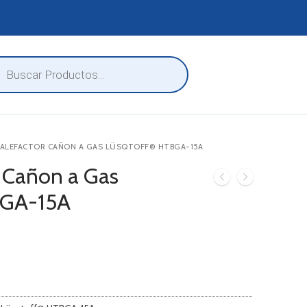
eda
ctos
CALEFACTOR CAÑON A GAS LÜSQTOFF® HTBGA-15A
r Cañon a Gas
BGA-15A