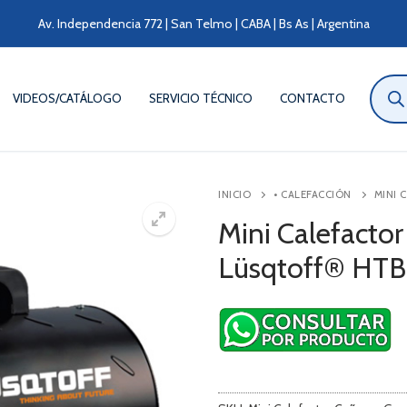
Av. Independencia 772 | San Telmo | CABA | Bs As | Argentina
Búsqu
de
VIDEOS/CATÁLOGO
SERVICIO TÉCNICO
CONTACTO
produ
INICIO
• CALEFACCIÓN
MINI 
Mini Calefacto
Lüsqtoff® HT