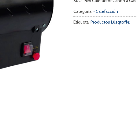
SKU:
Mini Calefactor Cañon a Ga
Categoría:
• Calefacción
Etiqueta:
Productos Lüsqtoff®
a
s