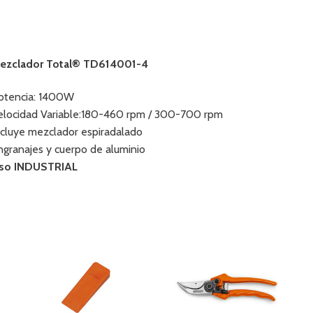
ezclador Total® TD614001-4
otencia: 1400W
elocidad Variable:180-460 rpm / 300-700 rpm
ncluye mezclador espiradalado
ngranajes y cuerpo de aluminio
so INDUSTRIAL