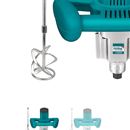
Videos/Catálogo
Servicio Técnico
Contacto
Búsqued
de
producto