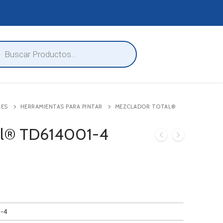
eda
ctos
LES
HERRAMIENTAS PARA PINTAR
MEZCLADOR TOTAL®
al® TD614001-4
1-4