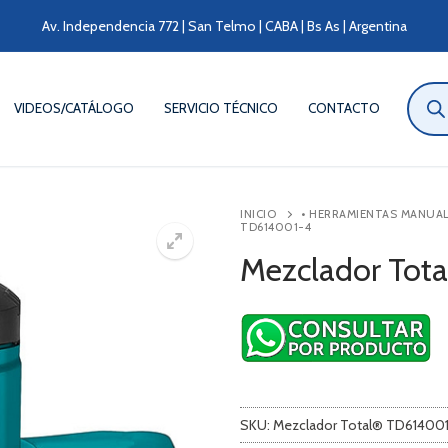
Av. Independencia 772 | San Telmo | CABA | Bs As | Argentina
Búsqu
de
VIDEOS/CATÁLOGO
SERVICIO TÉCNICO
CONTACTO
produ
INICIO
• HERRAMIENTAS MANUA
TD614001-4
Mezclador Tot
SKU:
Mezclador Total® TD61400