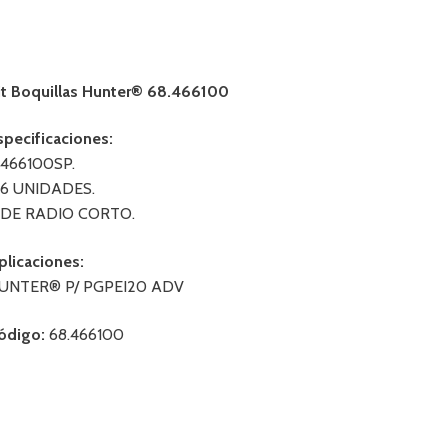
it Boquillas Hunter® 68.466100
specificaciones:
 466100SP.
 6 UNIDADES.
 DE RADIO CORTO.
plicaciones:
UNTER® P/ PGPEI20 ADV
ódigo:
68.466100