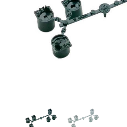
Videos/Catálogo
Servicio Técnico
Contacto
Búsqued
de
producto