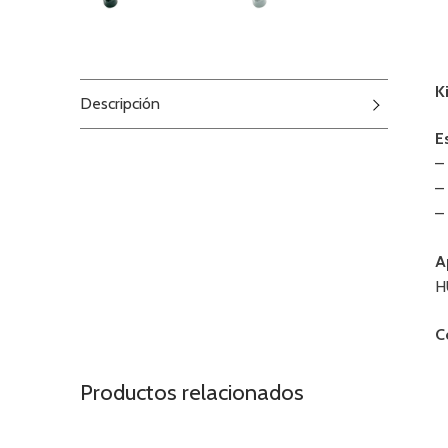
K
Descripción
E
–
–
–
A
H
C
Productos relacionados