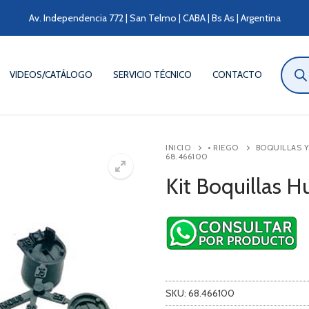
Av. Independencia 772 | San Telmo | CABA | Bs As | Argentina
Búsqu
de
VIDEOS/CATÁLOGO
SERVICIO TÉCNICO
CONTACTO
produ
INICIO
• RIEGO
BOQUILLAS Y
68.466100
Kit Boquillas 
SKU:
68.466100