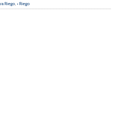
ara Riego
,
• Riego