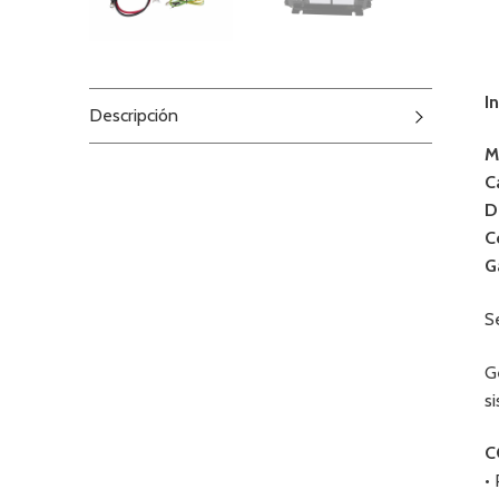
I
Descripción
M
C
D
C
G
S
G
s
C
•