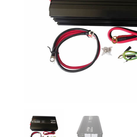
Videos/Catálogo
Servicio Técnico
Contacto
Búsqued
de
producto