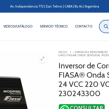
Av. Independencia 772 | San Telmo | CABA | Bs As | Argentina
Búsqu
de
VIDEOS/CATÁLOGO
SERVICIO TÉCNICO
CONTACTO
produ
INICIO
• ENERGÍAS RENOVABLES
GRID FIASA® ONDA SENOIDAL MODI
Inversor de Cor
FIASA® Onda S
24 VCC 220 V
230243300