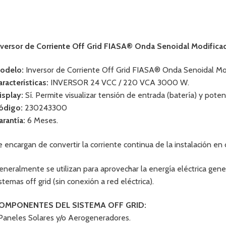
nversor de Corriente Off Grid FIASA® Onda Senoidal Modifi
odelo:
Inversor de Corriente Off Grid FIASA® Onda Senoidal Mod
aracterísticas:
INVERSOR 24 VCC / 220 VCA 3000 W.
isplay:
Sí. Permite visualizar tensión de entrada (batería) y potenc
ódigo:
230243300
arantía:
6 Meses.
e encargan de convertir la corriente continua de la instalación e
eneralmente se utilizan para aprovechar la energía eléctrica ge
istemas off grid (sin conexión a red eléctrica).
OMPONENTES DEL SISTEMA OFF GRID:
 Paneles Solares y/o Aerogeneradores.