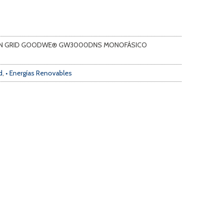
 ON GRID GOODWE® GW3000DNS MONOFÁSICO
d
,
• Energías Renovables