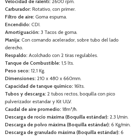
Velocidad de ralentí:
2600 rpm.
Carburador:
Rotativo, con primer.
Filtro de aire:
Goma espuma.
Encendido:
CDI.
Amortiguación:
3 Tacos de goma.
Manija:
Con comando acelerador, sobre tubo del lado
derecho.
Respaldo:
Acolchado con 2 tiras regulables.
Tanque de Combustible:
1,5 lts.
Peso seco:
12,1 Kg.
Dimensiones:
210 x 480 x 660mm.
Capacidad de tanque químico:
16lts.
Tubos y descarga:
2 tubos rectos, boquilla con pico
pulverizador estandar y Kit ULV.
Caudal de aire promedio:
18m³/h.
Descarga de rocío máxima (Boquilla estándar):
2.3 l/min.
Descarga de polvo máxima (Boquilla estándar):
6 Kg/min.
Descarga de granulado máxima (Boquilla estándar):
6