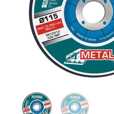
Videos/Catálogo
Servicio Técnico
Contacto
Búsqued
de
producto