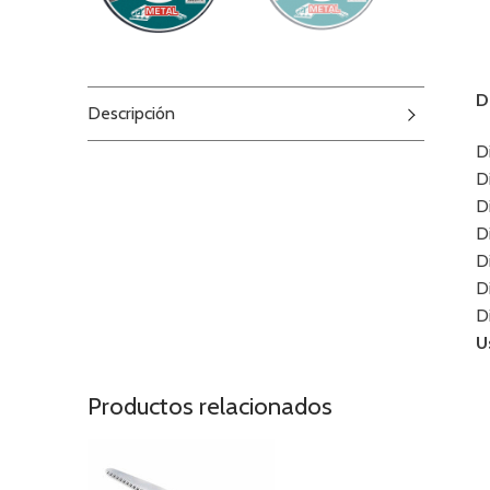
D
Descripción
D
D
D
D
D
D
D
U
Productos relacionados