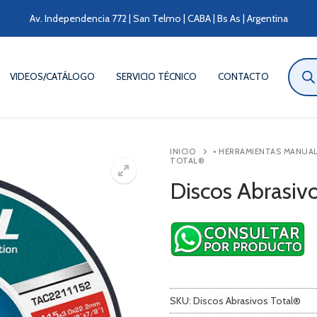
Av. Independencia 772 | San Telmo | CABA | Bs As | Argentina
Búsqu
de
VIDEOS/CATÁLOGO
SERVICIO TÉCNICO
CONTACTO
produ
INICIO
• HERRAMIENTAS MANUA
TOTAL®
Discos Abrasiv
SKU:
Discos Abrasivos Total®