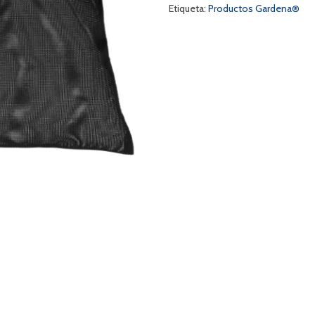
Etiqueta:
Productos Gardena®
a
s