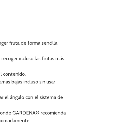
er fruta de forma sencilla
recoger incluso las frutas más
l contenido.
mas bajas incluso sin usar
tar el ángulo con el sistema de
em, donde GARDENA® recomienda
roximadamente.