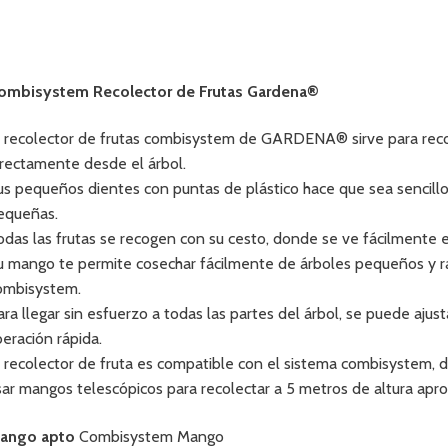
ombisystem Recolector de Frutas Gardena®
l recolector de frutas combisystem de GARDENA® sirve para recog
irectamente desde el árbol.
us pequeños dientes con puntas de plástico hace que sea sencillo 
equeñas.
odas las frutas se recogen con su cesto, donde se ve fácilmente e
u mango te permite cosechar fácilmente de árboles pequeños y ra
ombisystem.
ara llegar sin esfuerzo a todas las partes del árbol, se puede ajus
beración rápida.
l recolector de fruta es compatible con el sistema combisyst
sar mangos telescópicos para recolectar a 5 metros de altura ap
ango apto
Combisystem Mango