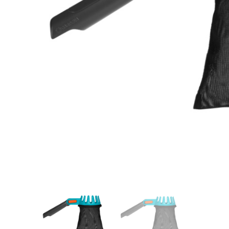
Videos/Catálogo
Servicio Técnico
Contacto
Búsqued
de
producto