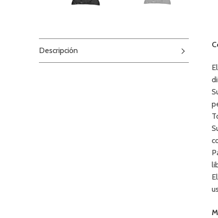
C
Descripción
E
d
S
p
T
S
c
P
li
E
u
M