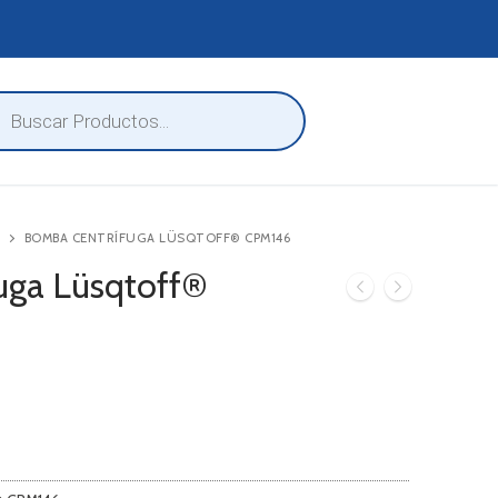
eda
ctos
BOMBA CENTRÍFUGA LÜSQTOFF® CPM146
uga Lüsqtoff®