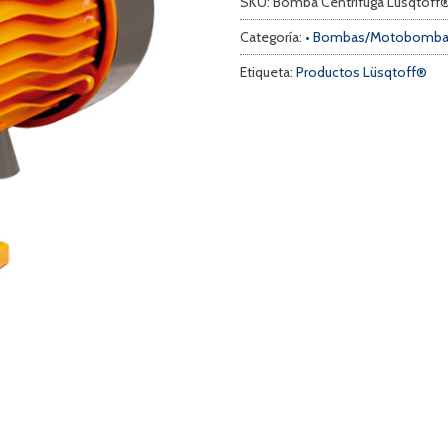
SKU:
Bomba Centrífuga Lüsqtoff
Categoría:
• Bombas/Motobomb
Etiqueta:
Productos Lüsqtoff®
a
s