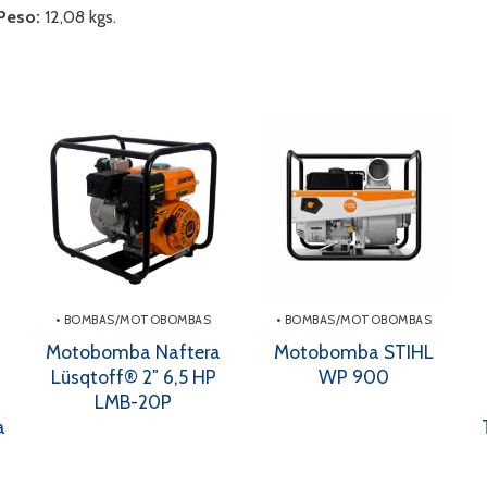
 Peso:
12,08 kgs.
• BOMBAS/MOTOBOMBAS
• BOMBAS/MOTOBOMBAS
Motobomba Naftera
Motobomba STIHL
Lüsqtoff® 2″ 6,5 HP
WP 900
LMB-20P
a