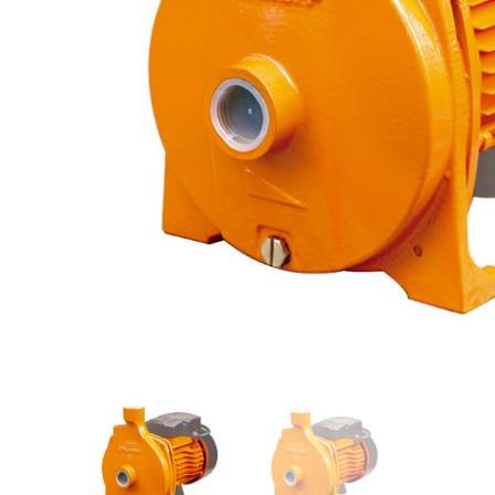
Videos/Catálogo
Servicio Técnico
Contacto
Búsqued
de
producto