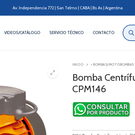
Av. Independencia 772 | San Telmo | CABA | Bs As | Argentina
Búsqu
de
VIDEOS/CATÁLOGO
SERVICIO TÉCNICO
CONTACTO
produ
INICIO
• BOMBAS/MOTOBOMBAS
Bomba Centríf
CPM146