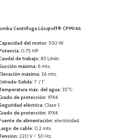
omba Centrífuga Lüsqtoff® CPM146
 Capacidad del motor:
550 W.
 Potencia:
0,75 HP.
 Caudal de trabajo:
83 L/min.
 Succión máxima:
6 mts.
 Elevación máxima:
26 mts.
 Entrada-Salida:
1” / 1”.
 Temperatura máx. del agua:
35ºC.
 Grado de protección:
IPX4.
 Seguridad eléctrica:
Clase 1.
 Grado de protección:
IPX4.
 Fuente de alimentación:
electricidad.
 Largo de cable:
0,2 mts.
 Tensión:
220 V ~ 50 Hz.