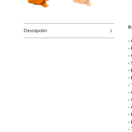
B
Descripción
•
•
•
•
•
•
•
•
•
•
•
•
•