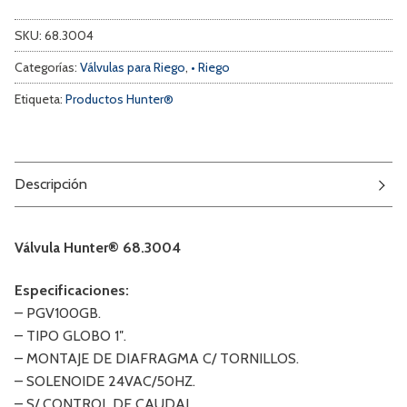
SKU:
68.3004
Categorías:
Válvulas para Riego
,
• Riego
Etiqueta:
Productos Hunter®
Descripción
Válvula Hunter® 68.3004
Especificaciones:
– PGV100GB.
– TIPO GLOBO 1″.
– MONTAJE DE DIAFRAGMA C/ TORNILLOS.
– SOLENOIDE 24VAC/50HZ.
– S/ CONTROL DE CAUDAL.