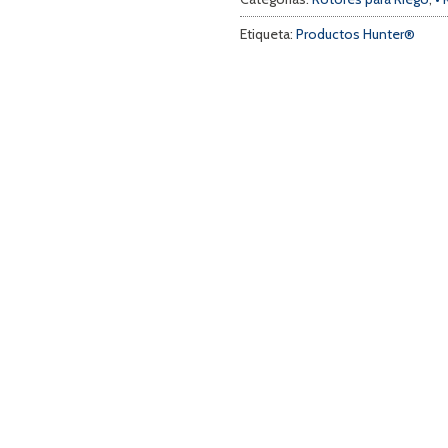
Etiqueta:
Productos Hunter®
a
s