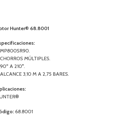
otor Hunter® 68.8001
specificaciones:
 MP800SR90.
 CHORROS MÚLTIPLES.
 90º A 210°.
 ALCANCE 3,10 M A 2,75 BARES.
plicaciones:
UNTER®
ódigo:
68.8001