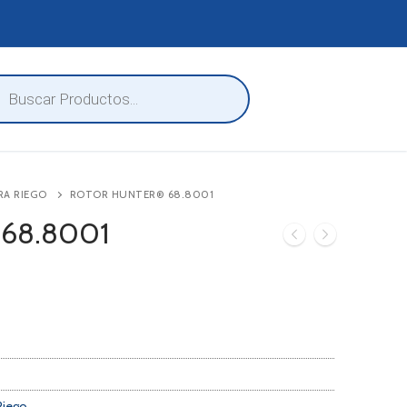
eda
ctos
RA RIEGO
ROTOR HUNTER® 68.8001
 68.8001
Riego