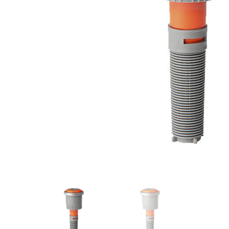
Videos/Catálogo
Servicio Técnico
Contacto
Búsqued
de
producto