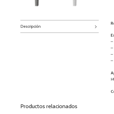
R
Descripción
E
–
–
–
–
A
H
C
Productos relacionados