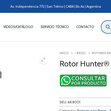
Av. Independencia 772 | San Telmo | CABA | Bs As | Argentina
Búsqu
de
VIDEOS/CATÁLOGO
SERVICIO TÉCNICO
CONTACTO
produ
INICIO
• RIEGO
ROTORES PA
Rotor Hunter®
SKU:
68.8001
Categorías:
Rotores para Riego
,
• 