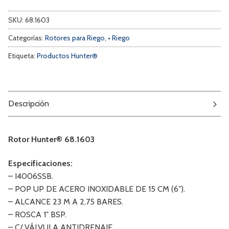
SKU:
68.1603
Categorías:
Rotores para Riego
,
• Riego
Etiqueta:
Productos Hunter®
Descripción
Rotor Hunter® 68.1603
Especificaciones:
– I4006SSB.
– POP UP DE ACERO INOXIDABLE DE 15 CM (6″).
– ALCANCE 23 M A 2,75 BARES.
– ROSCA 1″ BSP.
– C/ VÁLVULA ANTIDRENAJE.