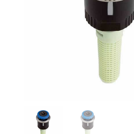
Videos/Catálogo
Servicio Técnico
Contacto
Búsqued
de
producto