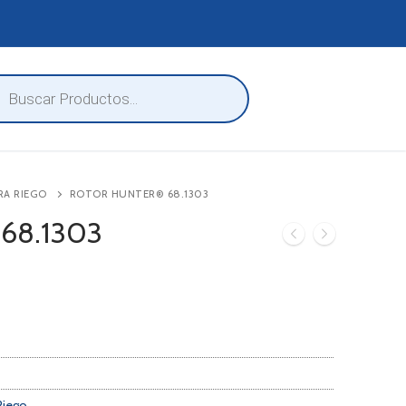
eda
ctos
RA RIEGO
ROTOR HUNTER® 68.1303
 68.1303
Riego