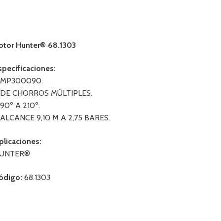
otor Hunter® 68.1303
specificaciones:
 MP300090.
 DE CHORROS MÚLTIPLES.
 90º A 210º.
 ALCANCE 9,10 M A 2,75 BARES.
plicaciones:
UNTER®
ódigo:
68.1303