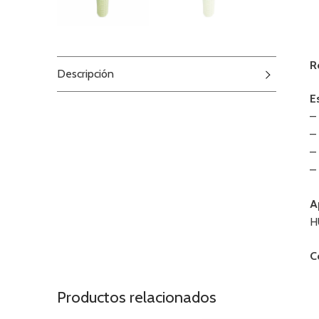
R
Descripción
E
–
–
–
–
A
H
C
Productos relacionados