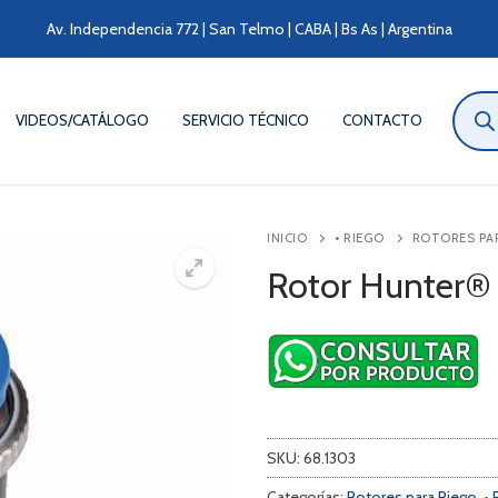
Av. Independencia 772 | San Telmo | CABA | Bs As | Argentina
Búsqu
de
VIDEOS/CATÁLOGO
SERVICIO TÉCNICO
CONTACTO
produ
INICIO
• RIEGO
ROTORES PA
Rotor Hunter®
SKU:
68.1303
Categorías:
Rotores para Riego
,
• 