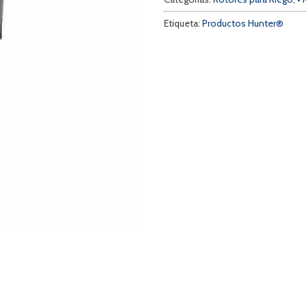
Etiqueta:
Productos Hunter®
a
s