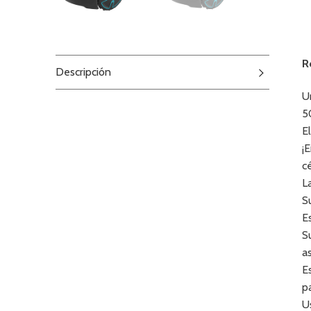
R
Descripción
U
5
E
¡
c
L
S
E
S
a
E
p
U