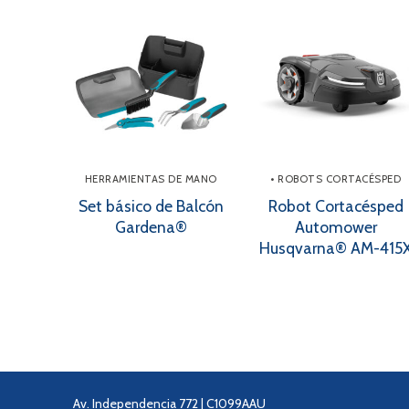
HERRAMIENTAS DE MANO
• ROBOTS CORTACÉSPED
Set básico de Balcón
Robot Cortacésped
Gardena®
Automower
Husqvarna® AM-415
Av. Independencia 772 | C1099AAU