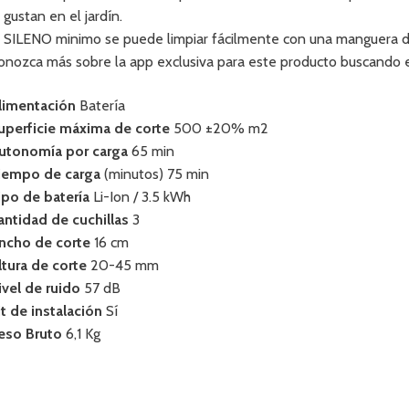
 gustan en el jardín.
l SILENO minimo se puede limpiar fácilmente con una manguera de 
onozca más sobre la app exclusiva para este producto buscand
limentación
Batería
uperficie máxima de corte
500 ±20% m2
utonomía por carga
65 min
iempo de carga
(minutos) 75 min
ipo de batería
Li-Ion / 3.5 kWh
antidad de cuchillas
3
ncho de corte
16 cm
ltura de corte
20-45 mm
ivel de ruido
57 dB
it de instalación
Sí
eso Bruto
6,1 Kg