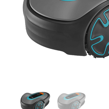
Videos/Catálogo
Servicio Técnico
Contacto
Búsqued
de
producto