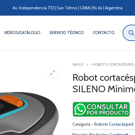
Av. Independencia 772 | San Telmo | CABA | Bs As | Argentina
Búsqu
de
VIDEOS/CATÁLOGO
SERVICIO TÉCNICO
CONTACTO
produ
INICIO
• ROBOTS CORTACÉSPED
Robot cortacé
SILENO Mínim
Categoría:
• Robots Cortacésped
Etiqueta:
Productos Gardena®