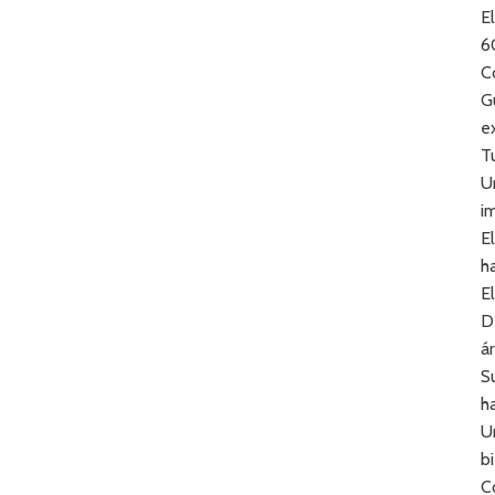
E
6
C
G
e
T
U
i
E
h
E
D
á
S
h
U
b
C