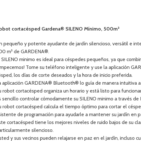
obot cortacésped Gardena® SILENO Mínimo, 500m²
n pequeño y potente ayudante de jardín silencioso, versátil e in
00 m² de GARDENA®.
l SILENO minimo es ideal para céspedes pequeños, ya que combin
Empecemos! Tome su teléfono inteligente y use la aplicación G
ésped, los días de corte deseados y la hora de inicio preferida.
a aplicación GARDENA® Bluetooth® lo guía de manera intuitiva a tra
u robot cortacésped organiza un horario y está listo para funciona
s sencillo controlar cómodamente su SILENO minimo a través de 
u robot cortacésped calcula el tiempo óptimo para cortar el césp
sistente de programación para ayudarle a mantener su jardín en p
ste cortacésped tiene los mejores niveles de ruido bajos de su cl
articularmente silencioso.
sted y sus vecinos pueden relajarse en paz en el jardín, incluso c