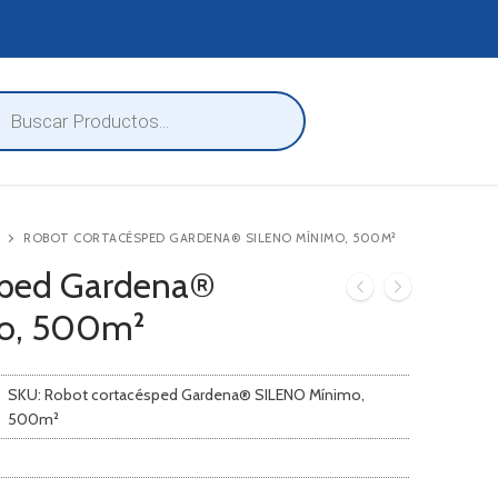
eda
ctos
ROBOT CORTACÉSPED GARDENA® SILENO MÍNIMO, 500M²
sped Gardena®
o, 500m²
SKU:
Robot cortacésped Gardena® SILENO Mínimo,
500m²