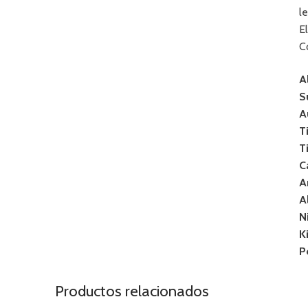
le
E
C
A
S
A
T
T
C
A
A
N
K
P
Productos relacionados