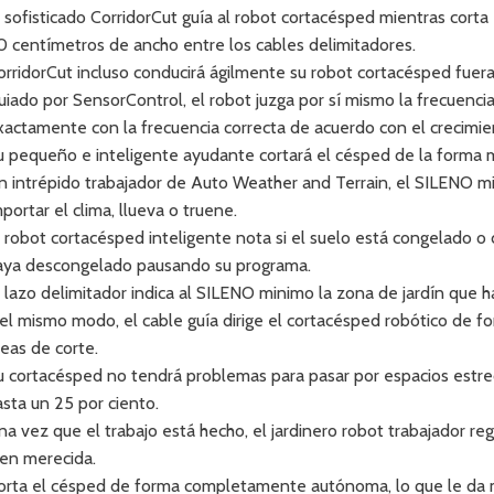
l sofisticado CorridorCut guía al robot cortacésped mientras cort
0 centímetros de ancho entre los cables delimitadores.
orridorCut incluso conducirá ágilmente su robot cortacésped fuera 
uiado por SensorControl, el robot juzga por sí mismo la frecuenci
xactamente con la frecuencia correcta de acuerdo con el crecimie
u pequeño e inteligente ayudante cortará el césped de la forma m
n intrépido trabajador de Auto Weather and Terrain, el SILENO m
mportar el clima, llueva o truene.
l robot cortacésped inteligente nota si el suelo está congelado 
aya descongelado pausando su programa.
l lazo delimitador indica al SILENO minimo la zona de jardín que h
el mismo modo, el cable guía dirige el cortacésped robótico de f
reas de corte.
u cortacésped no tendrá problemas para pasar por espacios estrec
asta un 25 por ciento.
na vez que el trabajo está hecho, el jardinero robot trabajador reg
ien merecida.
orta el césped de forma completamente autónoma, lo que le da m