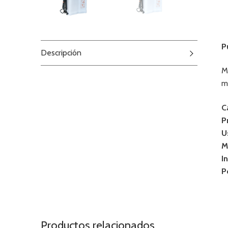
P
Descripción
M
m
C
P
U
M
I
P
Productos relacionados