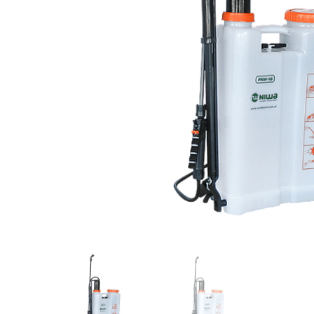
Videos/Catálogo
Servicio Técnico
Contacto
Búsqued
de
producto