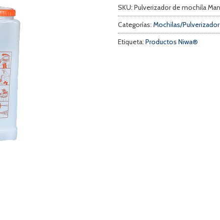
SKU:
Pulverizador de mochila Ma
Categorías:
Mochilas/Pulverizado
Etiqueta:
Productos Niwa®
a
s