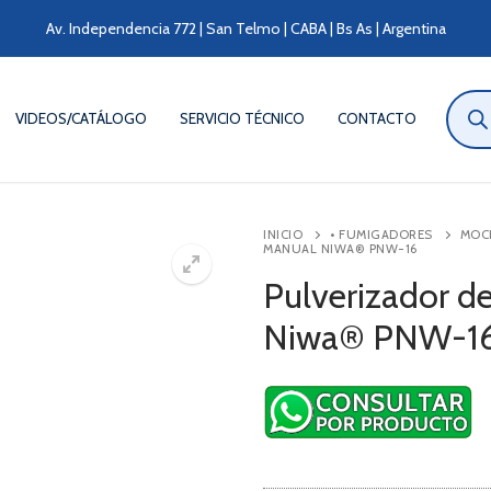
Av. Independencia 772 | San Telmo | CABA | Bs As | Argentina
Búsqu
de
VIDEOS/CATÁLOGO
SERVICIO TÉCNICO
CONTACTO
produ
INICIO
• FUMIGADORES
MOC
MANUAL NIWA® PNW-16
Pulverizador d
Niwa® PNW-1