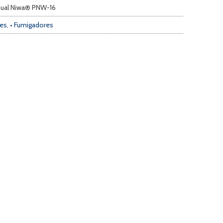
nual Niwa® PNW-16
res
,
• Fumigadores