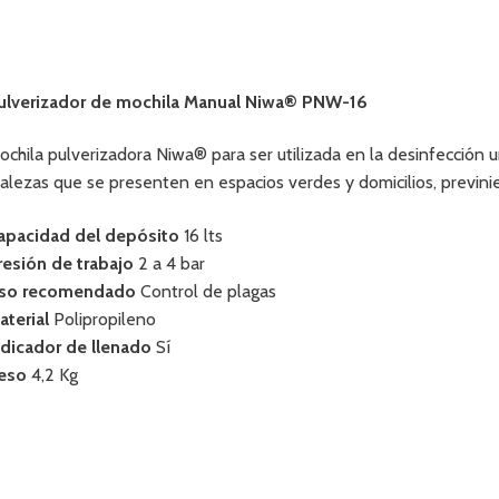
ulverizador de mochila Manual Niwa® PNW-16
ochila pulverizadora Niwa® para ser utilizada en la desinfección 
alezas que se presenten en espacios verdes y domicilios, previnie
apacidad del depósito
16 lts
resión de trabajo
2 a 4 bar
so recomendado
Control de plagas
aterial
Polipropileno
ndicador de llenado
Sí
eso
4,2 Kg