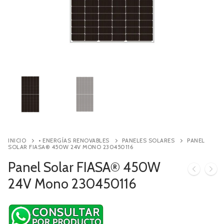
Contacto
Búsqueda
de
productos
INICIO
• ENERGÍAS RENOVABLES
PANELES SOLARES
PANEL
SOLAR FIASA® 450W 24V MONO 230450116
Panel Solar FIASA® 450W
24V Mono 230450116