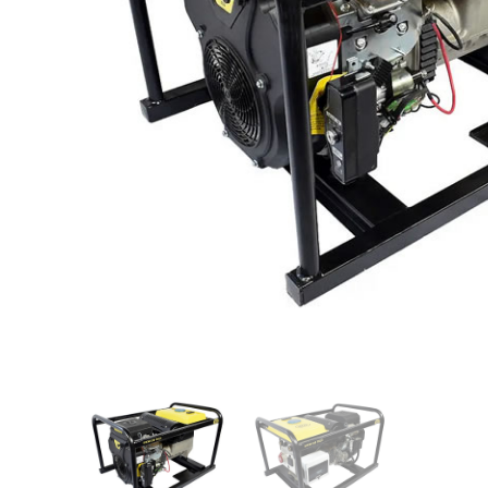
Videos/Catálogo
Servicio Técnico
Contacto
Búsqued
de
producto