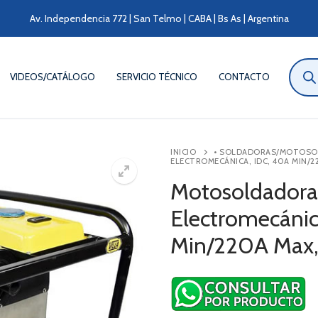
Av. Independencia 772 | San Telmo | CABA | Bs As | Argentina
Búsqu
de
VIDEOS/CATÁLOGO
SERVICIO TÉCNICO
CONTACTO
produ
INICIO
• SOLDADORAS/MOTOS
ELECTROMECÁNICA, IDC, 40A MIN/2
Motosoldadora 
Electromecánic
Min/220A Max