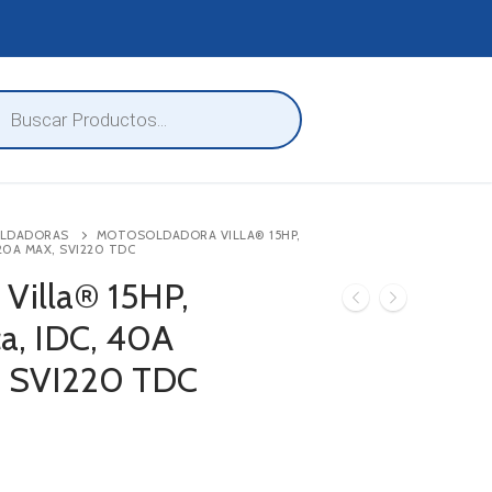
eda
ctos
OLDADORAS
MOTOSOLDADORA VILLA® 15HP,
20A MAX, SVI220 TDC
Villa® 15HP,
a, IDC, 40A
, SVI220 TDC