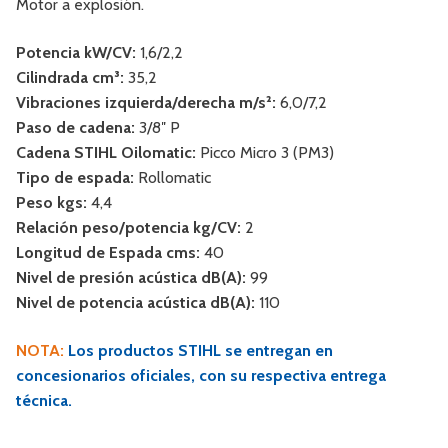
Motor a explosión.
Potencia kW/CV:
1,6/2,2
Cilindrada cm³:
35,2
Vibraciones izquierda/derecha m/s²:
6,0/7,2
Paso de cadena:
3/8″ P
Cadena STIHL Oilomatic:
Picco Micro 3 (PM3)
Tipo de espada:
Rollomatic
Peso kgs:
4,4
Relación peso/potencia kg/CV:
2
Longitud de Espada cms:
40
Nivel de presión acústica dB(A):
99
Nivel de potencia acústica dB(A):
110
NOTA:
Los productos STIHL se entregan en
concesionarios oficiales, con su respectiva entrega
técnica.