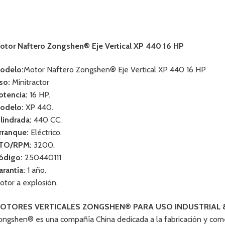
otor Naftero Zongshen® Eje Vertical XP 440 16 HP
odelo:
Motor Naftero Zongshen® Eje Vertical XP 440 16 HP
so:
Minitractor
otencia:
16 HP.
odelo:
XP 440.
ilindrada:
440 CC.
rranque:
Eléctrico.
TO/RPM:
3200.
ódigo:
250440111
arantía:
1 año.
otor a explosión.
OTORES VERTICALES ZONGSHEN® PARA USO INDUSTRIAL 
ongshen® es una compañía China dedicada a la fabricación y come