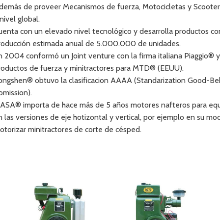
demás de proveer Mecanismos de fuerza, Motocicletas y Scooter
nivel global.
uenta con un elevado nivel tecnológico y desarrolla productos con
roducción estimada anual de 5.000.000 de unidades.
n 2004 conformó un Joint venture con la firma italiana Piaggio® y
roductos de fuerza y minitractores para MTD® (EEUU).
ongshen® obtuvo la clasificacion AAAA (Standarization Good-Beha
omission).
IASA® importa de hace más de 5 años motores nafteros para equi
n las versiones de eje hotizontal y vertical, por ejemplo en su m
otorizar minitractores de corte de césped.