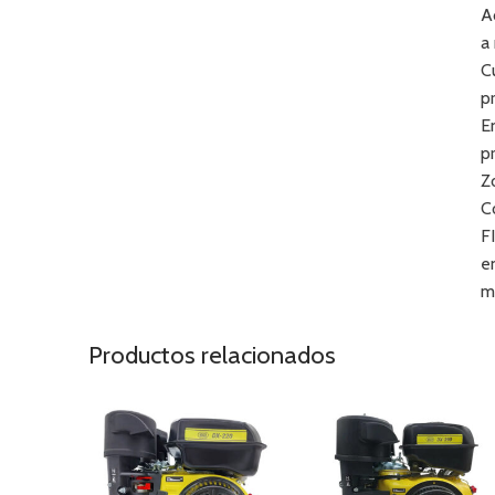
A
a 
C
p
E
p
Z
C
F
e
m
Productos relacionados