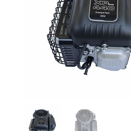
Videos/Catálogo
Servicio Técnico
Contacto
Búsqued
de
producto