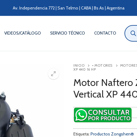
Av. Independencia 772 | San Telmo | CABA | Bs As | Argentina
Búsqu
de
VIDEOS/CATÁLOGO
SERVICIO TÉCNICO
CONTACTO
produ
INICIO
• MOTORES
MOTORES 
XP 440 16 HP
Motor Naftero
Vertical XP 44
Etiqueta:
Productos Zongshen®