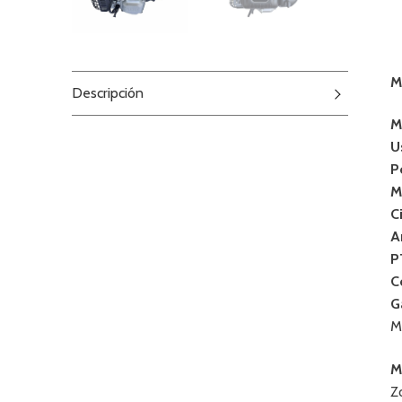
M
Descripción
M
U
P
M
C
A
P
C
G
M
M
Z