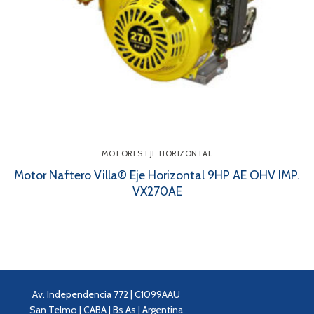
MOTORES EJE HORIZONTAL
Motor Naftero Villa® Eje Horizontal 9HP AE OHV IMP.
VX270AE
Av. Independencia 772 | C1099AAU
San Telmo | CABA | Bs As | Argentina