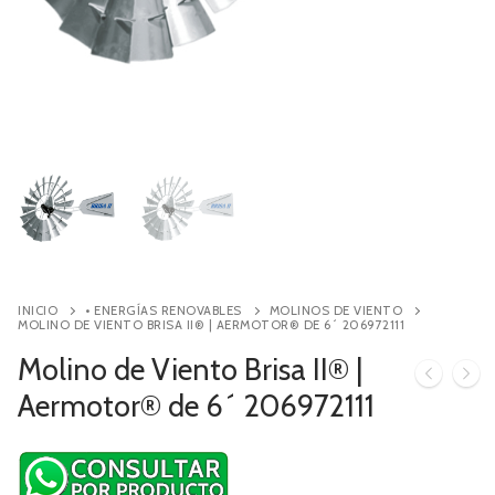
Contacto
Búsqueda
de
productos
INICIO
• ENERGÍAS RENOVABLES
MOLINOS DE VIENTO
MOLINO DE VIENTO BRISA II® | AERMOTOR® DE 6´ 206972111
Molino de Viento Brisa II® |
Aermotor® de 6´ 206972111