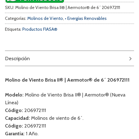
SKU:
Molino de Viento Brisa II® | Aermotor® de 6´ 206972111
Categorías:
Molinos de Viento
,
• Energías Renovables
Etiqueta:
Productos FIASA®
Descripción
Molino de Viento Brisa II® | Aermotor® de 6´ 206972111
Modelo:
Molino de Viento Brisa II® | Aermotor® (Nueva
Línea)
Código:
206972111
Capacidad:
Molinos de viento de 6´.
Código:
206972111
Garantía:
1 Año.