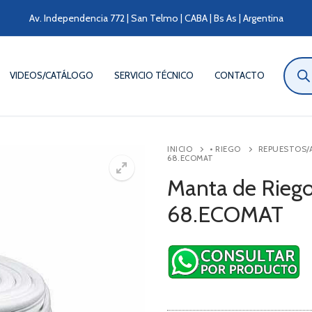
Av. Independencia 772 | San Telmo | CABA | Bs As | Argentina
Búsqu
de
VIDEOS/CATÁLOGO
SERVICIO TÉCNICO
CONTACTO
produ
INICIO
• RIEGO
REPUESTOS/
68.ECOMAT
Manta de Rieg
68.ECOMAT