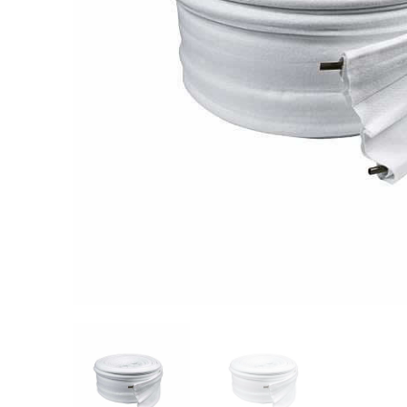
Videos/Catálogo
Servicio Técnico
Contacto
Búsqued
de
producto