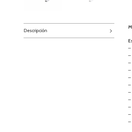
M
Descripción
E
–
–
–
–
–
–
–
–
–
–
–