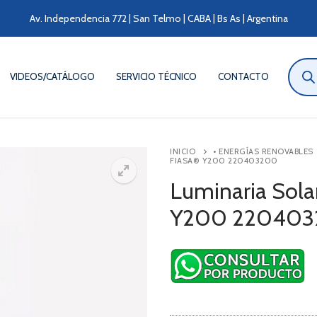
Av. Independencia 772 | San Telmo | CABA | Bs As | Argentina
Búsqu
de
VIDEOS/CATÁLOGO
SERVICIO TÉCNICO
CONTACTO
produ
INICIO
• ENERGÍAS RENOVABLES
FIASA® Y200 220403200
Luminaria Sola
Y200 22040