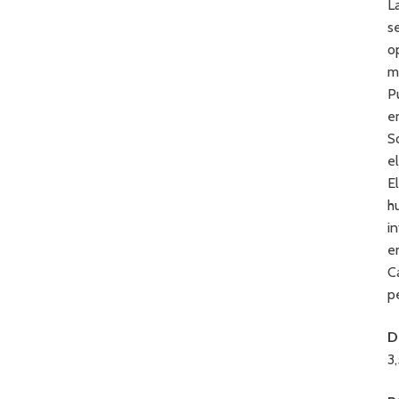
L
s
o
m
P
e
S
e
E
h
i
e
C
p
D
3