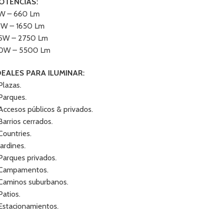
OTENCIAS:
W – 660 Lm
5W – 1650 Lm
5W – 2750 Lm
0W – 5500 Lm
DEALES PARA ILUMINAR:
Plazas.
 Parques.
 Accesos públicos & privados.
 Barrios cerrados.
 Countries.
Jardines.
 Parques privados.
 Campamentos.
 Caminos suburbanos.
Patios.
 Estacionamientos.