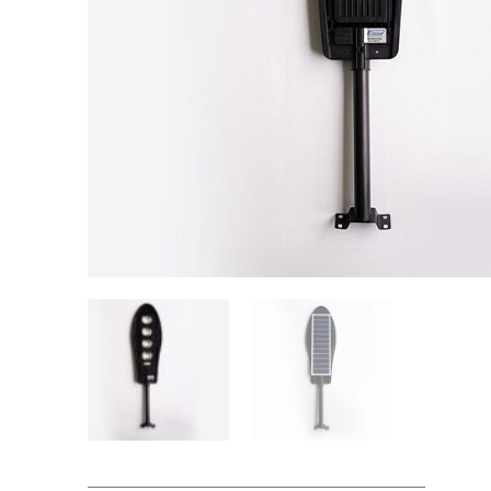
Videos/Catálogo
Servicio Técnico
Contacto
Búsqued
de
producto