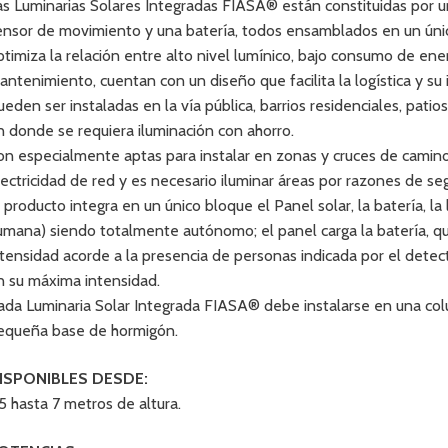
as Luminarias Solares Integradas FIASA® están constituidas por u
ensor de movimiento y una batería, todos ensamblados en un úni
ptimiza la relación entre alto nivel lumínico, bajo consumo de ener
antenimiento, cuentan con un diseño que facilita la logística y su 
ueden ser instaladas en la vía pública, barrios residenciales, patio
n donde se requiera iluminación con ahorro.
on especialmente aptas para instalar en zonas y cruces de camin
lectricidad de red y es necesario iluminar áreas por razones de se
l producto integra en un único bloque el Panel solar, la batería, 
umana) siendo totalmente autónomo; el panel carga la batería, qu
ntensidad acorde a la presencia de personas indicada por el detec
n su máxima intensidad.
ada Luminaria Solar Integrada FIASA® debe instalarse en una col
equeña base de hormigón.
ISPONIBLES DESDE:
,5 hasta 7 metros de altura.