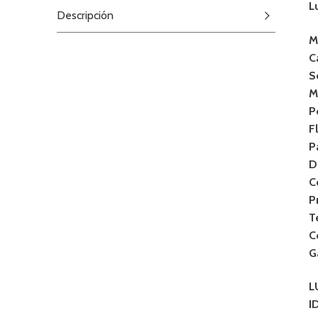
L
Descripción
M
C
S
M
P
F
P
D
C
P
T
C
G
L
I