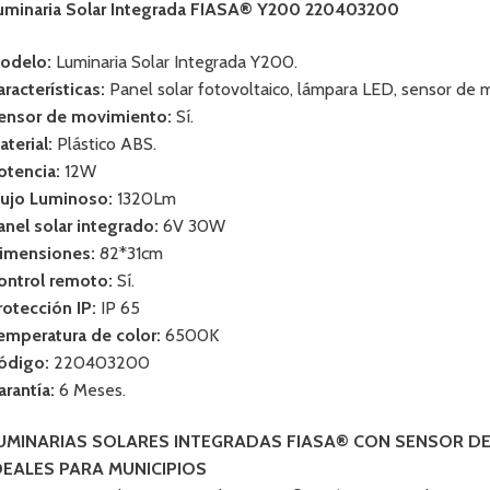
uminaria Solar Integrada FIASA® Y200 220403200
odelo:
Luminaria Solar Integrada Y200.
aracterísticas:
Panel solar fotovoltaico, lámpara LED, sensor de 
ensor de movimiento:
Sí.
aterial:
Plástico ABS.
otencia:
12W
lujo Luminoso:
1320Lm
anel solar integrado:
6V 30W
imensiones:
82*31cm
ontrol remoto:
Sí.
rotección IP:
IP 65
emperatura de color:
6500K
ódigo:
220403200
arantía:
6 Meses.
UMINARIAS SOLARES INTEGRADAS FIASA® CON SENSOR D
DEALES PARA MUNICIPIOS