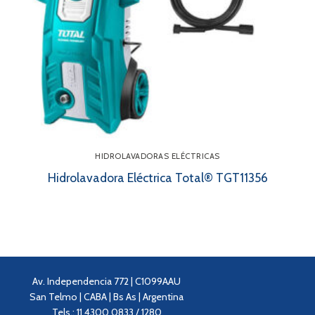
HIDROLAVADORAS ELÉCTRICAS
Hidrolavadora Eléctrica Total® TGT11356
Av. Independencia 772 | C1099AAU
San Telmo | CABA | Bs As | Argentina
Tels.: 11 4300 0833 / 1280