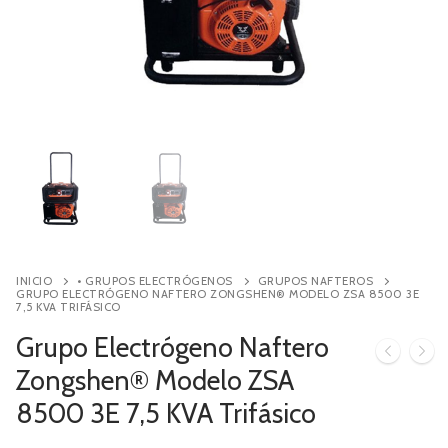
Contacto
Búsqueda
de
productos
INICIO
• GRUPOS ELECTRÓGENOS
GRUPOS NAFTEROS
GRUPO ELECTRÓGENO NAFTERO ZONGSHEN® MODELO ZSA 8500 3E
7,5 KVA TRIFÁSICO
Grupo Electrógeno Naftero
Zongshen® Modelo ZSA
8500 3E 7,5 KVA Trifásico