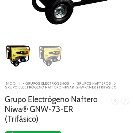
Contacto
Búsqueda
de
productos
INICIO
• GRUPOS ELECTRÓGENOS
GRUPOS NAFTEROS
GRUPO ELECTRÓGENO NAFTERO NIWA® GNW-73-ER (TRIFÁSICO)
Grupo Electrógeno Naftero
Niwa® GNW-73-ER
(Trifásico)