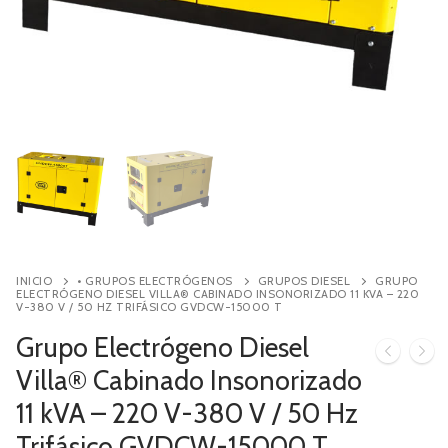
Contacto
Búsqueda
de
productos
INICIO
• GRUPOS ELECTRÓGENOS
GRUPOS DIESEL
GRUPO
ELECTRÓGENO DIESEL VILLA® CABINADO INSONORIZADO 11 KVA – 220
V-380 V / 50 HZ TRIFÁSICO GVDCW-15000 T
Grupo Electrógeno Diesel
Villa® Cabinado Insonorizado
11 kVA – 220 V-380 V / 50 Hz
Trifásico GVDCW-15000 T