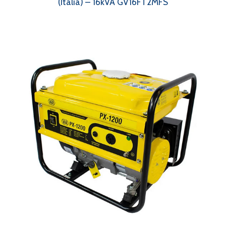
(Italia) – 16kVA GV16FT2MFS