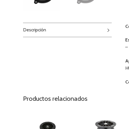
C
Descripción
E
–
A
H
C
Productos relacionados