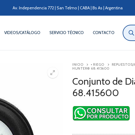
Av. Independencia 772 | San Telmo | CABA | Bs As | Argentina
Búsqu
de
VIDEOS/CATÁLOGO
SERVICIO TÉCNICO
CONTACTO
produ
INICIO
• RIEGO
REPUESTOS/
HUNTER® 68.415600
Conjunto de D
68.415600