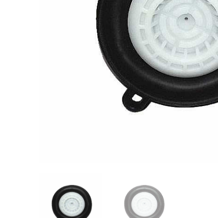
Videos/Catálogo
Servicio Técnico
Contacto
Búsqued
de
producto