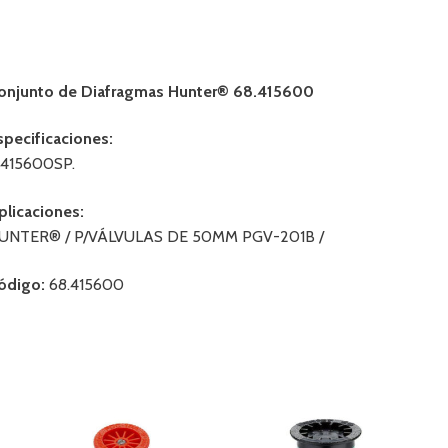
onjunto de Diafragmas Hunter® 68.415600
specificaciones:
 415600SP.
plicaciones:
UNTER® / P/VÁLVULAS DE 50MM PGV-201B /
ódigo:
68.415600