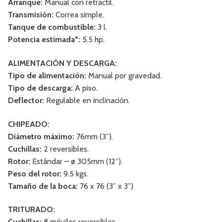
Arranque:
Manual con retráctil.
Transmisión:
Correa simple.
Tanque de combustible:
3 l.
Potencia estimada*:
5.5 hp.
ALIMENTACIÓN Y DESCARGA:
Tipo de alimentación:
Manual por gravedad.
Tipo de descarga:
A piso.
Deflector:
Regulable en inclinación.
CHIPEADO:
Diámetro máximo:
76mm (3”).
Cuchillas:
2 reversibles.
Rotor:
Estándar – ø 305mm (12”).
Peso del rotor:
9.5 kgs.
Tamaño de la boca:
76 x 76 (3” x 3”)
TRITURADO:
Cuchillas:
8 móviles reversibles.