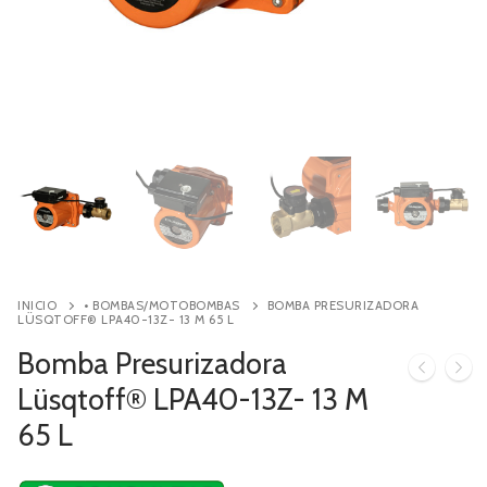
Contacto
Búsqueda
de
productos
INICIO
• BOMBAS/MOTOBOMBAS
BOMBA PRESURIZADORA
LÜSQTOFF® LPA40-13Z- 13 M 65 L
Bomba Presurizadora
Lüsqtoff® LPA40-13Z- 13 M
65 L