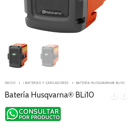
Contacto
Búsqueda
de
productos
INICIO
• BATERÍAS Y CARGADORES
BATERÍA HUSQVARNA® BLI10
Batería Husqvarna® BLi10