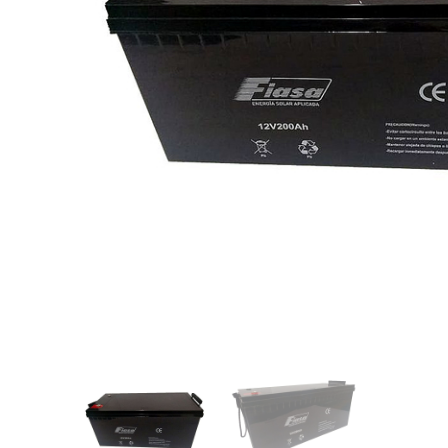
Videos/Catálogo
Servicio Técnico
Contacto
Búsqued
de
producto