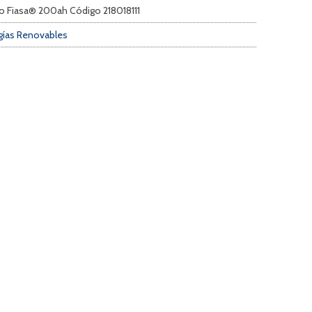
do Fiasa® 200ah Código 218018111
rgías Renovables