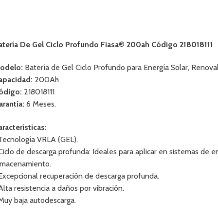
atería De Gel Ciclo Profundo Fiasa® 200ah Código 218018111
odelo:
Batería de Gel Ciclo Profundo para Energía Solar, Renovab
apacidad:
200Ah
ódigo:
218018111
arantía:
6 Meses.
aracterísticas:
 Tecnología VRLA (GEL).
 Ciclo de descarga profunda: Ideales para aplicar en sistemas de 
lmacenamiento.
 Excepcional recuperación de descarga profunda.
 Alta resistencia a daños por vibración.
 Muy baja autodescarga.