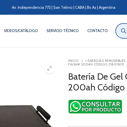
Av. Independencia 772 | San Telmo | CABA | Bs As | Argentina
Búsqu
de
VIDEOS/CATÁLOGO
SERVICIO TÉCNICO
CONTACTO
produ
INICIO
• ENERGÍAS RENOVABLES
FIASA® 200AH CÓDIGO 218018111
Batería De Gel
200ah Código 