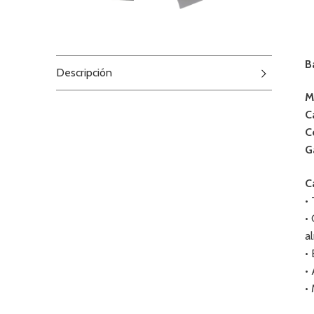
B
Descripción
M
C
C
G
C
•
•
a
•
•
•